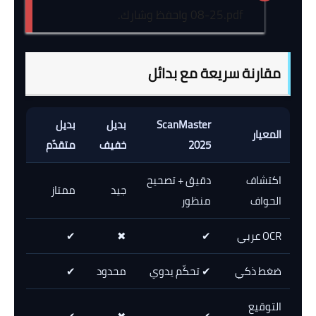
08-25.pdf
واحفظ وشارك.
مقارنة سريعة مع بدائل
ScanMaster
بديل
بديل
المعيار
2025
خفيف
متقدّم
اكتشاف
دقيق + تصحيح
جيد
ممتاز
الحواف
منظور
OCR عربي
✔
✖
✔
ضغط ذكي
✔ تحكّم يدوي
محدود
✔
التوقيع