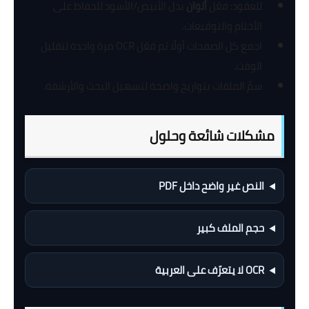
للعقود: فعّل
ألوان
بدل الأبيض/الأسود للحفاظ على
الأختام والتوقيعات.
اجمع كل الصفحات أولًا ثم فعّل OCR مرة واحدة لتقليل
الوقت.
سمِّ الملفات بتواريخ واضحة لتسهيل البحث والأرشفة.
مشكلات شائعة وحلول
النص غير واضح داخل PDF
حجم الملف كبير
OCR لا يتعرّف على العربية