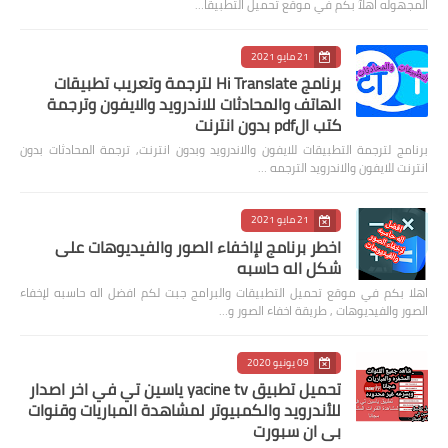
المجهوله اهلآ بكم في موقع تحميل التطبيقا…
21 مايو 2021
برنامج Hi Translate لترجمة وتعريب تطبيقات
الهاتف والمحادثات للاندرويد والايفون وترجمة
كتب الpdf بدون انترنت
برنامج لترجمة التطبيقات للايفون والاندرويد وبدون انترنت, ترجمة المحادثات بدون
انترنت للايفون والاندرويد الترجمه …
21 مايو 2021
اخطر برنامج لإاخفاء الصور والفيديوهات على
شكل اله حاسبه
اهلا بكم في موقع تحميل التطبيقات والبرامج جبت لكم افضل اله حاسبه لإخفاء
الصور والفيديوهات , طريقة اخفاء الصور و…
09 يونيو 2020
تحميل تطبيق yacine tv ياسين تي في اخر اصدار
للأندرويد والكمبيوتر لمشاهدة المباريات وقنوات
بي ان سبورت