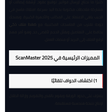
كثيرًا ما نحتاج لإرسال فواتير، توقيع عقود، أرشفة إيصالات أو
مشاركة ملاحظات مكتوبة بخط اليد بسرعة. امتلاك ماسح في
الجيب يلغي الاعتماد على المكاتب والأجهزة الكبيرة، ويمنحك
جودة تقترب من الماسحات المكتبية مع
ضغط ملف ذكي
يحافظ على التفاصيل ويقلّل الحجم لأقصى حد، وهو أمر مهم
لرفع الملف إلى البريد أو منصات العمل.
المميزات الرئيسية في ScanMaster 2025
1) اكتشاف الحواف تلقائيًا
يتعرّف على حدود الورقة ويقوم بالقص والتقويم وإزالة الظلال
لإنتاج نتيجة هندسية مستقيمة.