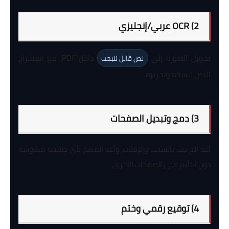
2) OCR عربي/إنجليزي
تحويل الصورة إلى
داخل PDF، مع استخراج
نص قابل للبحث
النص لنسخه وتحريره.
3) دمج وتبديل الصفحات
أعد الترتيب بالسحب والإفلات، وأعد المسح لأي صفحة مشوشة
دون التأثير على الصفحات الأخرى.
4) توقيع رقمي وختم