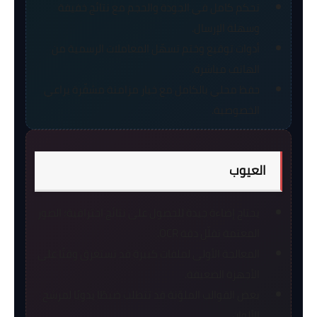
تحكم كامل في الجودة والحجم مع نتائج خفيفة
وسهلة الإرسال.
أدوات توقيع وختم تسهّل المعاملات الرسمية من
الهاتف مباشرة.
حفظ محلي بالكامل مع خيار مزامنة مشفّرة يراعي
الخصوصية.
العيوب
يحتاج إضاءة جيدة للحصول على نتائج احترافية؛ الصور
المعتمة تقلّل دقة OCR.
المعالجة الأولى لملفات كبيرة قد تستغرق وقتًا على
الأجهزة الضعيفة.
بعض القوالب الملوّنة قد تتطلب ضبطًا يدويًا لمرشح
الألوان.