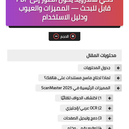
لغات برمجة
قابل للبحث — المميزات والعيوب
ودليل الاستخدام
واتساب
واتساب عمر جميع النسخ
الحجم
محتويات المقال
جدول المحتويات
لماذا تحتاج ماسح مستندات على هاتفك؟
المميزات الرئيسية في ScanMaster 2025
1) اكتشاف الحواف تلقائيًا
2) OCR عربي/إنجليزي
3) دمج وتبديل الصفحات
4) توقيع رقمي وختم