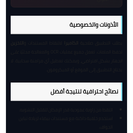
الأذونات والخصوصية
يطلب التطبيق صلاحية
الكاميرا
لالتقاط المستندات و
التخزين
لحفظ الملفات. تعمل جميع عمليات OCR والمعالجة
محليًا على
الجهاز
بشكل افتراضي، ويمكنك تعطيل أي مزامنة سحابية. لا
يحتاج التطبيق إلى الموقع أو الميكروفون.
نصائح احترافية لنتيجة أفضل
التقط من زاوية عمودية قدر الإمكان لتقليل التشويه.
استخدم خلفية داكنة مع مستندات بيضاء لزيادة تباين
الحواف.