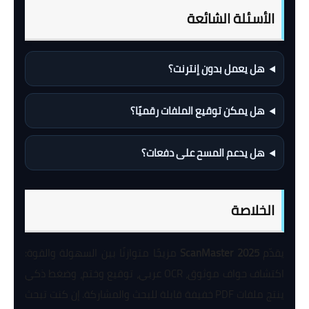
الأسئلة الشائعة
هل يعمل بدون إنترنت؟
هل يمكن توقيع الملفات رقميًا؟
هل يدعم المسح على دفعات؟
الخلاصة
يقدّم
ScanMaster 2025
مزيجًا متوازنًا بين السهولة والقوة:
اكتشاف حواف موثوق، OCR عربي، توقيع وختم، وضغط ذكي
ينتج ملفات PDF خفيفة قابلة للبحث والمشاركة. إن كنت تبحث