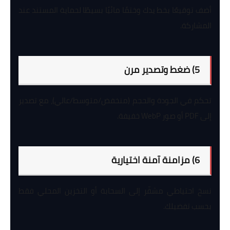
أضف توقيعًا بخط يدك وختمًا مائيًا بسيطًا لحماية المستند عند
المشاركة.
5) ضغط وتصدير مرن
تحكم في الجودة والحجم (منخفض/متوسط/عالي)، مع تصدير
إلى PDF أو صور WebP خفيفة.
6) مزامنة آمنة اختيارية
نسخ احتياطي مشفّر إلى السحابة أو التخزين المحلي فقط
بحسب تفضيلك.