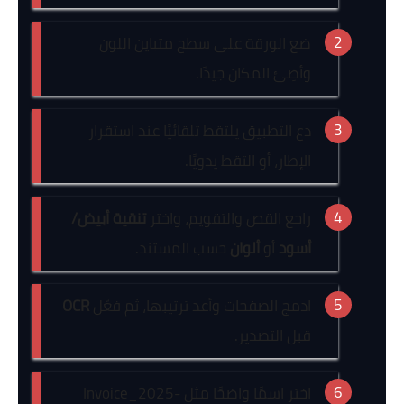
ضع الورقة على سطح متباين اللون
وأضِئ المكان جيدًا.
دع التطبيق يلتقط تلقائيًا عند استقرار
الإطار، أو التقط يدويًا.
راجع القص والتقويم، واختر
تنقية أبيض/
أسود
أو
ألوان
حسب المستند.
ادمج الصفحات وأعد ترتيبها، ثم فعّل
OCR
قبل التصدير.
اختر اسمًا واضحًا مثل
Invoice_2025-