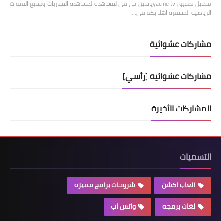
تحميل تطبيق yacine tvياسين تي في لمشاهدة لمشاهدة المباريات وجميع القنوات
الرياضيه المشفره اهلا بكم في…
مشاركات عشوائية
مشاركات عشوائية [رأسي]
المشاركات الأخيرة
التسميات
العاب اكشن
شروحات برامج مميزه
لغات برمجه
واتس اب