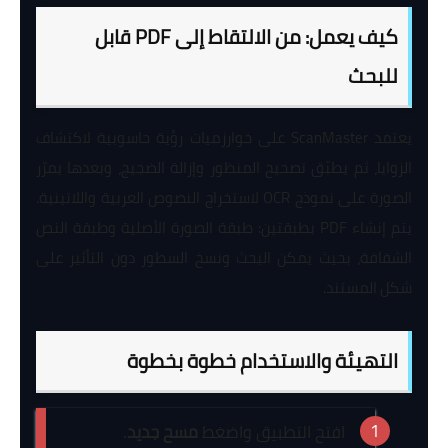
كيف يعمل: من الالتقاط إلى PDF قابل
للبحث
يعتمد ScanMaster على خوارزميات رؤية حاسوبية لاكتشاف
الزوايا، ثم يطبّق تصحيح المنظور وإزالة الضجيج، وبعدها يمرّر
الصورة على نموذج OCR لاستخراج النصوص العربية واللاتينية.
يتم إنشاء PDF بطبقتين: طبقة الصورة الأصلية وطبقة النص
الشفافة، بحيث يمكن البحث ونسخ السطور دون التأثير على
شكل المستند.
التهيئة والاستخدام خطوة بخطوة
افتح التطبيق واضغط
مسح جديد
.