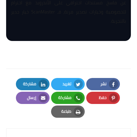
عن ماسح مستندات احترافي على الأندرويد مع احترام
للخصوصية وخيارات تصدير مرنة، فـ ScanMaster خيار جدير
بالتجربة.
نشر
تغريد
مشاركة
LinkedIn
Twitter
Facebook
حفظ
مشاركة
إرسال
Email
Whatsapp
Pinterest
طباعة
Print