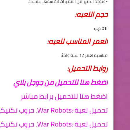
-وتوجد الكثير من المميزات اكتشفها بنفسك
حجم اللعبه:
٥٦١ ‏م.ب
العمر المناسب للعبه:
مناسبه لعمر 12 سنه واكثر
روابط التحميل:
اضغط هنا للتحميل من جوجل بلاي
اضغط هنا للتحميل برابط
مباشر
تحميل لعبة :War Robots. حروب تكتيكية متعددة اخر اصدار للكمبيوتر
تحميل لعبة :War Robots. حروب تكتيكية متعددة برابط مباشر