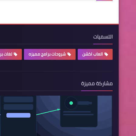
التسميات
العاب اكشن
شروحات برامج مميزه
لغات ب
مشاركة مميزة