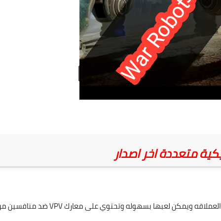
هي لعبه ثلاثية الابعاد وتعتبر من اكبر العاب تصويب الروبوتات العملاقه ويمكن لعبها بسهوله وتحتوي على معارك VPV ضد منا