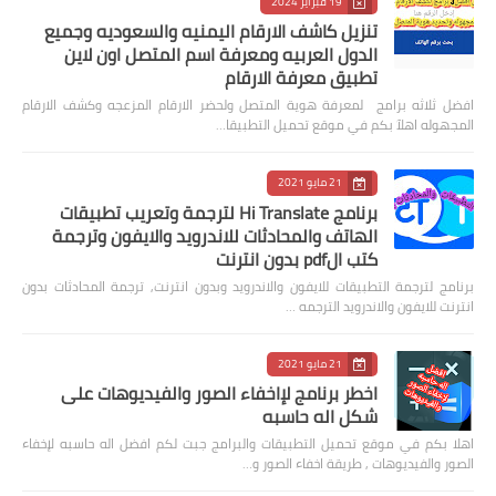
19 فبراير 2024
تنزيل كاشف الارقام اليمنيه والسعوديه وجميع
الدول العربيه ومعرفة اسم المتصل اون لاين
تطبيق معرفة الارقام
افضل ثلاثه برامج لمعرفة هوية المتصل ولحضر الارقام المزعجه وكشف الارقام
المجهوله اهلآ بكم في موقع تحميل التطبيقا…
21 مايو 2021
برنامج Hi Translate لترجمة وتعريب تطبيقات
الهاتف والمحادثات للاندرويد والايفون وترجمة
كتب الpdf بدون انترنت
برنامج لترجمة التطبيقات للايفون والاندرويد وبدون انترنت, ترجمة المحادثات بدون
انترنت للايفون والاندرويد الترجمه …
21 مايو 2021
اخطر برنامج لإاخفاء الصور والفيديوهات على
شكل اله حاسبه
اهلا بكم في موقع تحميل التطبيقات والبرامج جبت لكم افضل اله حاسبه لإخفاء
الصور والفيديوهات , طريقة اخفاء الصور و…