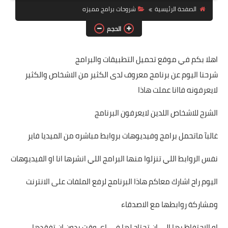
لغات برمجة
الصفحة الرئيسية
شروحات برامج مميزه
واتساب
الحجم
واتساب عمر جميع النسخ
اهلا بكم في موقع تحميل التطبيقات والبرامج
شرحنا اليوم عن برنامج معروف لدى الكثير من الاشخاص والكثير
لايعرفونه فاانا عملت هاذا
الشرح للاشخاص اللدين لايعرفون البرنامج
غالبآ ماتحمل برامج وفيديوهات بروابط مباشره من الميديا فاير
نفس الروابط اللي تنزلوا منها البرامج اللي انشرها انا او الفيديوهات
اليوم راح اشارك معاكم هاذا البرنامج لرفع الملفات على الانترنت
ومشاركة روابطها مع الاصدقاء
او الاحتفاظ بها إلى ان تحتاج لها في اي وقت بدون ان تفقدها